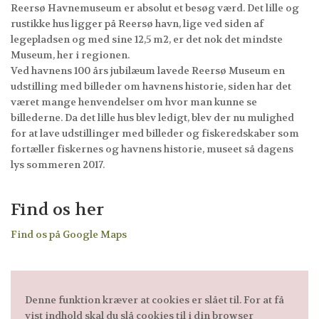
Reersø Havnemuseum er absolut et besøg værd. Det lille og
rustikke hus ligger på Reersø havn, lige ved siden af
legepladsen og med sine 12,5 m2, er det nok det mindste
Museum, her i regionen.
Ved havnens 100 års jubilæum lavede Reersø Museum en
udstilling med billeder om havnens historie, siden har det
været mange henvendelser om hvor man kunne se
billederne. Da det lille hus blev ledigt, blev der nu mulighed
for at lave udstillinger med billeder og fiskeredskaber som
fortæller fiskernes og havnens historie, museet så dagens
lys sommeren 2017.
Find os her
Find os på Google Maps
Denne funktion kræver at cookies er slået til. For at få
vist indhold skal du slå cookies til i din browser