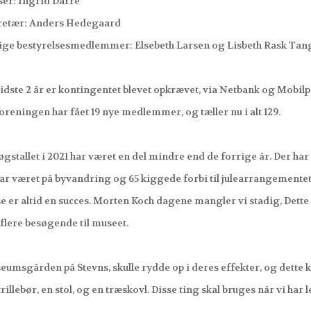
r: Ingrid Darre’
tær: Anders Hedegaard
e bestyrelsesmedlemmer: Elsebeth Larsen og Lisbeth Rask Tan
ste 2 år er kontingentet blevet opkrævet, via Netbank og Mobilpa
eningen har fået 19 nye medlemmer, og tæller nu i alt 129.
tallet i 2021 har været en del mindre end de forrige år. Der har 
 været på byvandring og 65 kiggede forbi til julearrangementet, 
er altid en succes. Morten Koch dagene mangler vi stadig, Dett
ere besøgende til museet.
sgården på Stevns, skulle rydde op i deres effekter, og dette 
llebør, en stol, og en træskovl. Disse ting skal bruges når vi h