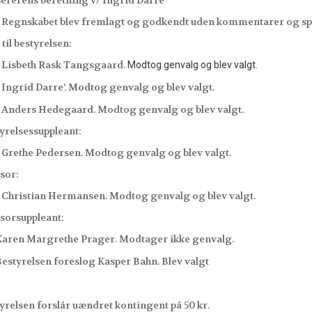
ererens beretning v/ Ingrid Darre’
Regnskabet blev fremlagt og godkendt uden kommentarer og s
 til bestyrelsen:
Lisbeth Rask Tangsgaard.
Modtog genvalg og blev valgt.
Ingrid Darre’. Modtog genvalg og blev valgt.
Anders Hedegaard. Modtog genvalg og blev valgt.
yrelsessuppleant:
Grethe Pedersen. Modtog genvalg og blev valgt.
sor:
Christian Hermansen. Modtog genvalg og blev valgt.
sorsuppleant:
 Margrethe Prager. Modtager ikke genvalg.
relsen foreslog Kasper Bahn. Blev valgt
yrelsen forslår uændret kontingent på 50 kr.