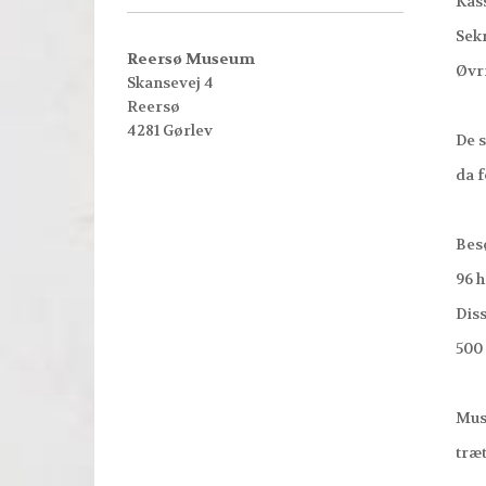
Kasse
Sekre
Reersø Museum
Øvrig
Skansevej 4
Reersø
4281 Gørlev
De sid
da for
Besøgs
96 har
Disse 
500 fl
Museum
trætri