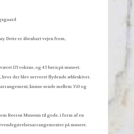
gsgaard
y. Dette er åbenbart vejen frem,
været 171 voksne, og 43 børn på museet.
hvor der blev serveret flydende æbleskiver.
e arrangement, kunne sende mellem 350 og
kom Reersø Museum til gode, i form af en
ar levendegørelsesarrangementer på museet.