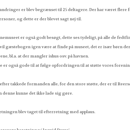
ringer er blev begrænset til 25 deltagere. Der har været flere 
soner, og dette er der blevet sagt nej til.
useet er også godt besøgt, dette ses tydeligt, på alle de fedtfing
il gæstebogen igen være at finde på museet, det er især bør
e, bl.a. at der mangler ishus osv. på havnen.
er også gode til at følge opfordringen til at støtte vores forenin
er takkede formanden alle, for den store støtte, der er til Ree
enne kunne det ikke lade sig gøre.
ingen blev taget til efterretning med applaus.