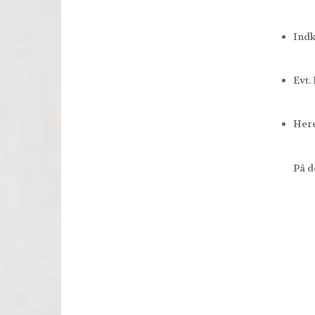
Indk
Evt. 
Here
På det