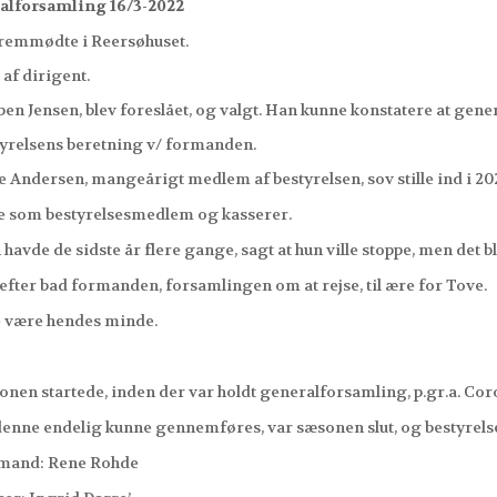
alforsamling 16/3-2022
emmødte i Reersøhuset.
 af dirigent.
 Jensen, blev foreslået, og valgt. Han kunne konstatere at gener
yrelsens beretning v/ formanden.
ndersen, mangeårigt medlem af bestyrelsen, sov stille ind i 20
som bestyrelsesmedlem og kasserer.
vde de sidste år flere gange, sagt at hun ville stoppe, men det blev
er bad formanden, forsamlingen om at rejse, til ære for Tove.
ære hendes minde.
n startede, inden der var holdt generalforsamling, p.gr.a. Co
ne endelig kunne gennemføres, var sæsonen slut, og bestyrelsen
nd: Rene Rohde