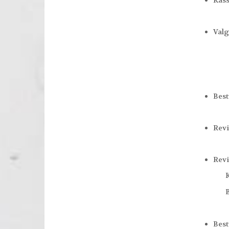
Kass
Valg
Best
Revi
Revi
Karen
Besty
Best