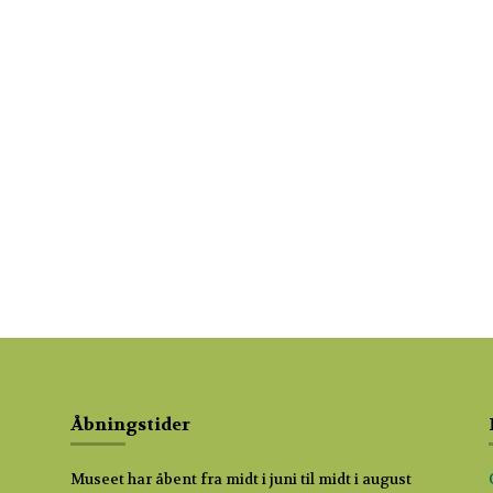
Åbningstider
Museet har åbent fra midt i juni til midt i august