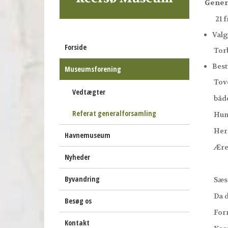
Gener
21 fr
Valg
Forside
Torben
Best
Museumsforening
Tove A
Vedtægter
både 
Referat generalforsamling
Hun ha
Hereft
Havnemuseum
Ære v
Nyheder
Byvandring
Sæsone
Da den
Besøg os
Forma
Kontakt