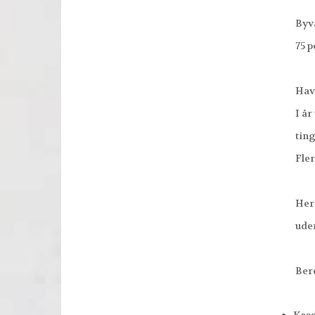
Byvand
75 per
Havnem
I år v
tingen
Flere 
Hereft
uden d
Beretn