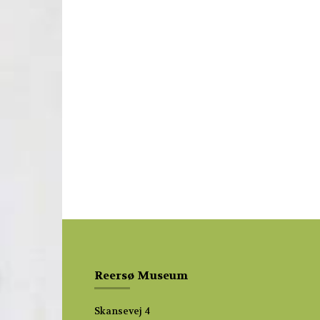
Reersø Museum
Skansevej 4